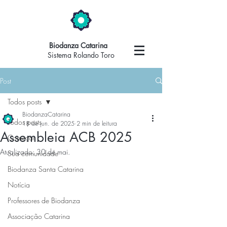
Biodanza Catarina
Sistema Rolando Toro
Post
Todos posts
BiodanzaCatarina
Todos posts
18 de jun. de 2025
2 min de leitura
Assembleia ACB 2025
Começar
Atualizado:
30 de mai.
Sua comunidade
Biodanza Santa Catarina
Notícia
Professores de Biodanza
Associação Catarina